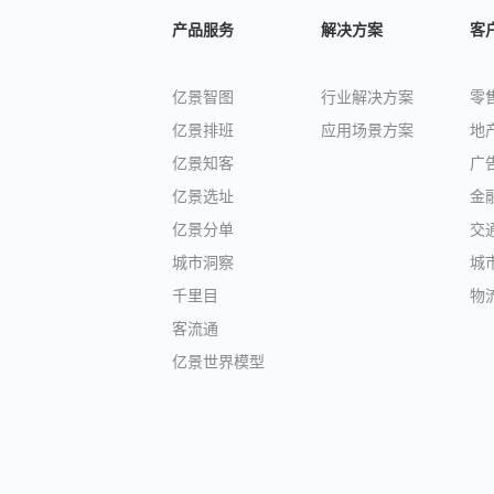
产品服务
解决方案
客
亿景智图
行业解决方案
零
亿景排班
应用场景方案
地
亿景知客
广
亿景选址
金
亿景分单
交
城市洞察
城
千里目
物
客流通
亿景世界模型