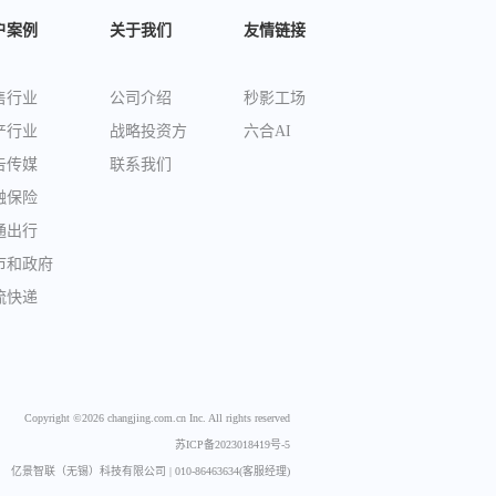
户案例
关于我们
友情链接
售行业
公司介绍
秒影工场
产行业
战略投资方
六合AI
告传媒
联系我们
融保险
通出行
市和政府
流快递
Copyright ©2026 changjing.com.cn Inc. All rights reserved
苏ICP备2023018419号-5
亿景智联（无锡）科技有限公司 |
010-86463634(客服经理)